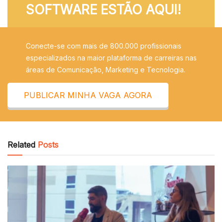
SOFTWARE ESTÃO AQUI!
Conecte-se com mais de 800.000 profissionais
especializados na maior plataforma de carreiras nas
áreas de Comunicação, Marketing e Tecnologia.
PUBLICAR MINHA VAGA AGORA
Related
Posts