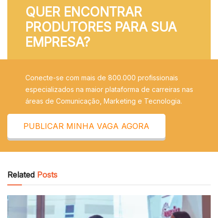
QUER ENCONTRAR
PRODUTORES PARA SUA
EMPRESA?
Conecte-se com mais de 800.000 profissionais
especializados na maior plataforma de carreiras nas
áreas de Comunicação, Marketing e Tecnologia.
PUBLICAR MINHA VAGA AGORA
Related
Posts