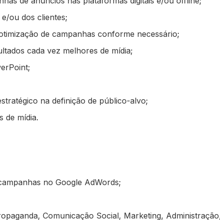
has de anúncios nas plataformas digitais e/ou offline;
e/ou dos clientes;
otimização de campanhas conforme necessário;
ultados cada vez melhores de mídia;
erPoint;
tratégico na definição de público-alvo;
 de mídia.
e campanhas no Google AdWords;
ropaganda, Comunicação Social, Marketing, Administração