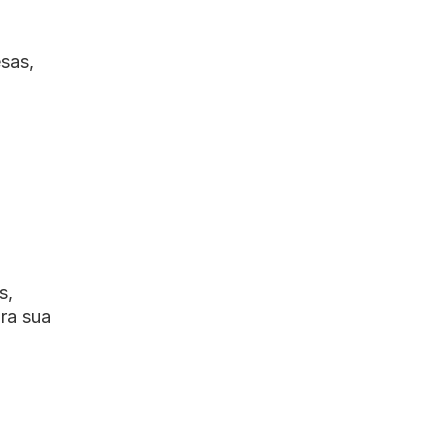
sas,
s,
ara sua