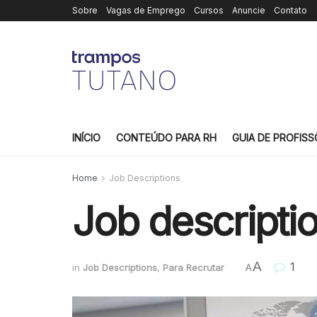
Sobre
Vagas de Emprego
Cursos
Anuncie
Contato
INÍCIO
CONTEÚDO PARA RH
GUIA DE PROFISS
Home
Job Descriptions
Job descriptio
A
1
in
Job Descriptions
,
Para Recrutar
A