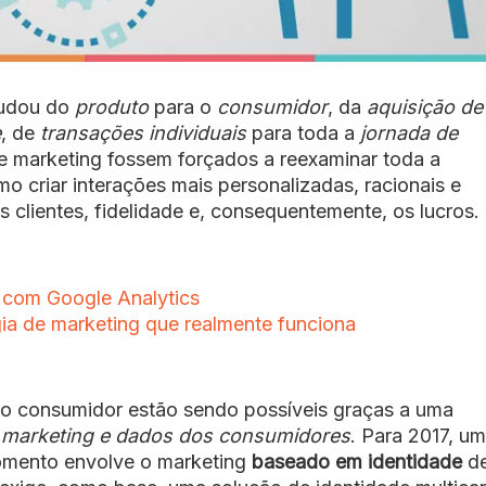
dou do
produto
para o
consumidor
, da
aquisição de
e
, de
transações individuais
para toda a
jornada de
de marketing fossem forçados a reexaminar toda a
o criar interações mais personalizadas, racionais e
clientes, fidelidade e, consequentemente, os lucros.
g com Google Analytics
gia de marketing que realmente funciona
 do consumidor estão sendo possíveis graças a uma
e marketing e dados dos consumidores
. Para 2017, u
momento envolve o marketing
baseado em identidade
d