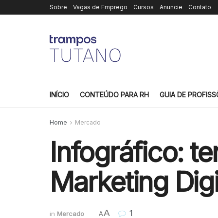
Sobre
Vagas de Emprego
Cursos
Anuncie
Contato
INÍCIO
CONTEÚDO PARA RH
GUIA DE PROFISS
Home
Mercado
Infográfico: t
Marketing Dig
A
1
in
Mercado
A