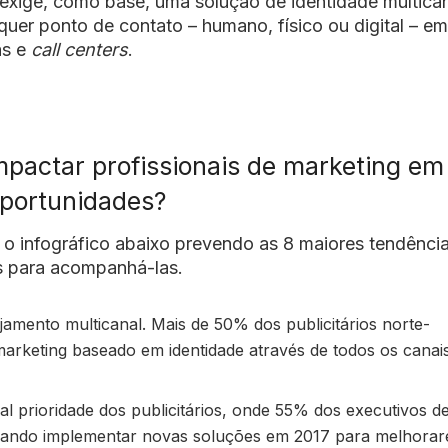
 exige, como base, uma solução de identidade multica
uer ponto de contato – humano, físico ou digital – e
as e
call centers
.
actar profissionais de marketing em
oportunidades?
 o infográfico abaixo prevendo as 8 maiores tendênci
as para acompanhá-las.
ajamento multicanal. Mais de 50% dos publicitários norte-
rketing baseado em identidade através de todos os canai
pal prioridade dos publicitários, onde 55% dos executivos d
ejando implementar novas soluções em 2017 para melhora