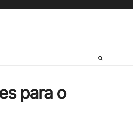
S
ões para o