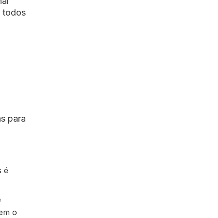
nal
m todos
as para
s é
e
rem o