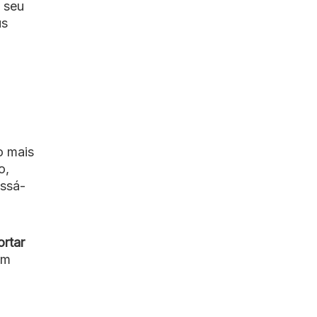
o seu
us
o mais
o,
ssá-
ortar
em