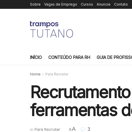
Sobre
Vagas de Emprego
Cursos
Anuncie
Contato
INÍCIO
CONTEÚDO PARA RH
GUIA DE PROFISS
Home
Para Recrutar
Recrutamento 
ferramentas d
A
3
in
Para Recrutar
A