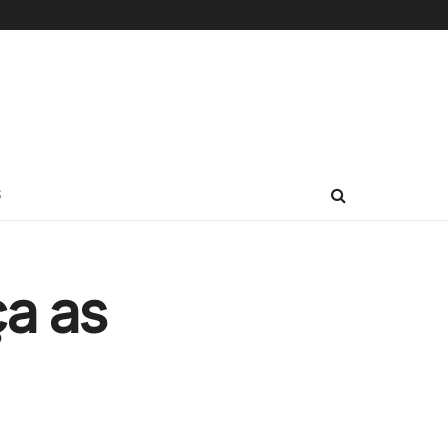
S
a as