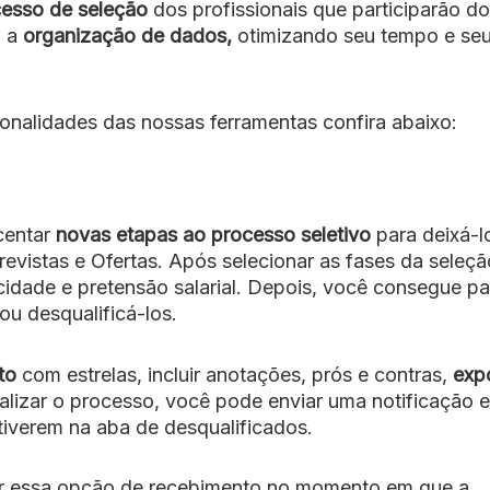
ocesso de seleção
dos profissionais que participarão d
á a
organização de dados,
otimizando seu tempo e se
onalidades das nossas ferramentas confira abaixo:
centar
novas etapas ao processo seletivo
para deixá-l
evistas e Ofertas.
Após selecionar as fases da seleçã
cidade e pretensão salarial.
Depois, você consegue pa
ou desqualificá-los.
to
com estrelas, incluir anotações, prós e contras,
exp
nalizar o processo, você pode enviar uma notificação 
tiverem na aba de desqualificados.
onar essa opção de recebimento no momento em que a