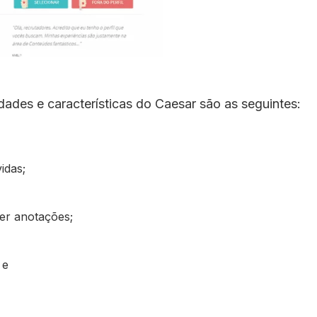
dades e características do Caesar são as seguintes:
idas;
zer anotações;
 e