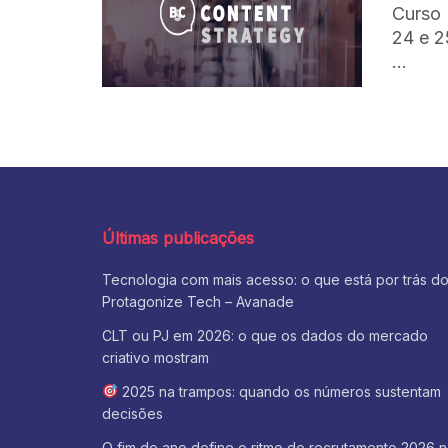
Curso 
24 e 2
...
Últimas publicações
Tecnologia com mais acesso: o que está por trás d
Protagonize Tech – Avanade
CLT ou PJ em 2026: o que os dados do mercado
criativo mostram
2025 na trampos: quando os números sustentam
decisões
O fim do ano define o ritmo do recrutamento 2026 