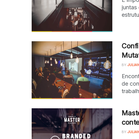
juntas
estrut
Confi
Muta
BY
JULIA
Encont
de con
trabalh
Maste
cont
BY
JULIA