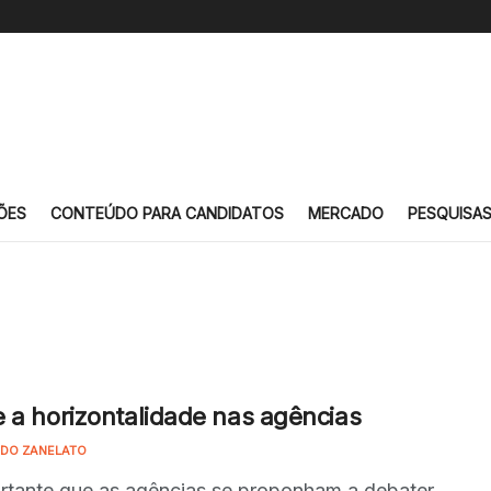
ÕES
CONTEÚDO PARA CANDIDATOS
MERCADO
PESQUISA
 a horizontalidade nas agências
DO ZANELATO
rtante que as agências se proponham a debater