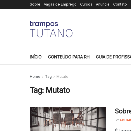
Sobre
Vagas de Emprego
Cursos
Anuncie
Contato
INÍCIO
CONTEÚDO PARA RH
GUIA DE PROFISS
Home
Tag
Mutato
Tag:
Mutato
Sobre
BY
EDUAR
É impo