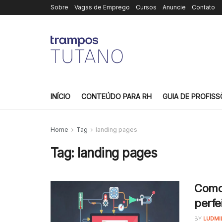
Sobre
Vagas de Emprego
Cursos
Anuncie
Contato
INÍCIO
CONTEÚDO PARA RH
GUIA DE PROFISS
Home
Tag
landing pages
Tag:
landing pages
Como
perfe
BY
LUDMI