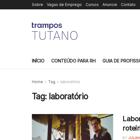
Sobre
Vagas de Emprego
Cursos
Anuncie
Contato
INÍCIO
CONTEÚDO PARA RH
GUIA DE PROFISS
Home
Tag
laboratório
Tag:
laboratório
Labor
roteir
BY
JULIA