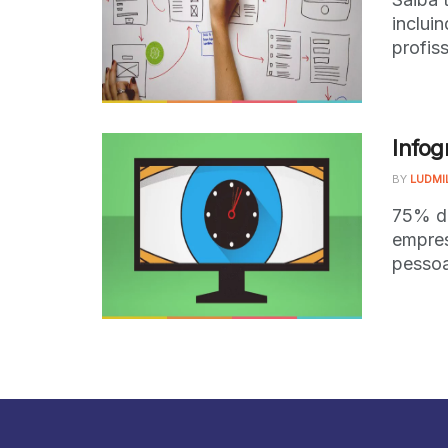
incluin
profis
Infog
BY
LUDMI
75% do
empres
pessoa