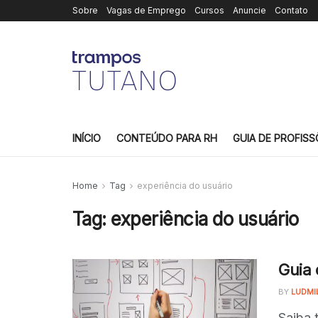
Sobre
Vagas de Emprego
Cursos
Anuncie
Contato
INÍCIO
CONTEÚDO PARA RH
GUIA DE PROFISS
Home
Tag
experiência do usuário
Tag:
experiência do usuário
Guia 
BY
LUDMI
Saiba 