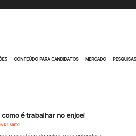
ÕES
CONTEÚDO PARA CANDIDATOS
MERCADO
PESQUISA
 como é trabalhar no enjoei
NA DE BRITO
mos o escritório do enjoei para entender a