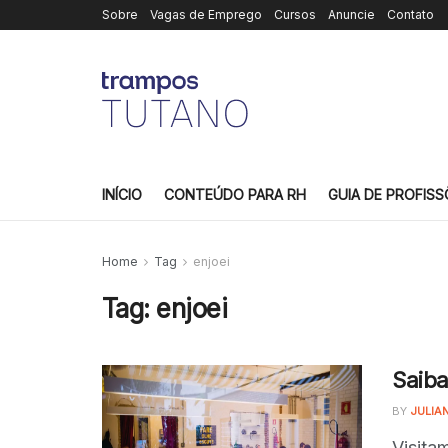
Sobre
Vagas de Emprego
Cursos
Anuncie
Contato
INÍCIO
CONTEÚDO PARA RH
GUIA DE PROFISS
Home
Tag
enjoei
Tag:
enjoei
Saiba
BY
JULIA
Visita