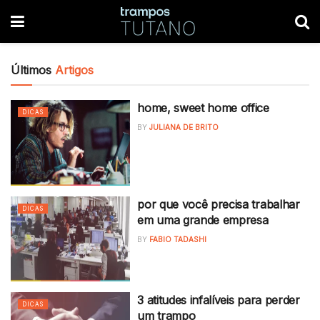
Últimos
Artigos
home, sweet home office
DICAS
BY
JULIANA DE BRITO
por que você precisa trabalhar
DICAS
em uma grande empresa
BY
FABIO TADASHI
3 atitudes infalíveis para perder
DICAS
um trampo