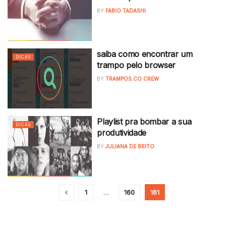
BY
FABIO TADASHI
saiba como encontrar um
DICAS
trampo pelo browser
BY
TRAMPOS.CO CREW
Playlist pra bombar a sua
DICAS
produtividade
BY
JULIANA DE BRITO
1
…
160
161