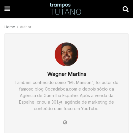
Home
Author
Wagner Martins
Também conhecido como "Mr. Manson", foi autor do
famoso blog Cocadaboa.com e depois sócio da
Agência de Guerrilha Espalhe. Após a venda da
Espalhe, criou a 301.yt, agência de marketing de
conteúdo com foco em YouTube.