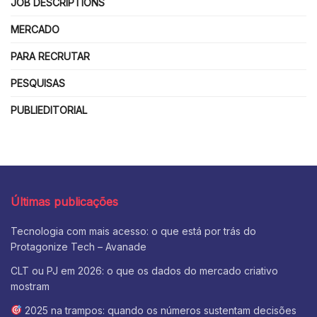
JOB DESCRIPTIONS
MERCADO
PARA RECRUTAR
PESQUISAS
PUBLIEDITORIAL
Últimas publicações
Tecnologia com mais acesso: o que está por trás do
Protagonize Tech – Avanade
CLT ou PJ em 2026: o que os dados do mercado criativo
mostram
2025 na trampos: quando os números sustentam decisões