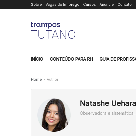
Sobre
Vagas de Emprego
Cursos
Anuncie
Contato
INÍCIO
CONTEÚDO PARA RH
GUIA DE PROFISS
Home
Author
Natashe Uehar
Observadora e sistemática. A