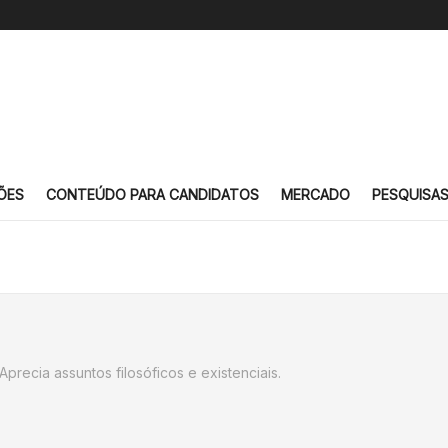
ÕES
CONTEÚDO PARA CANDIDATOS
MERCADO
PESQUISA
a
precia assuntos filosóficos e existenciais.