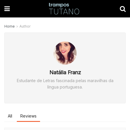
Home
Author
Natália Franz
Estudante de Letras fascinada pelas maravilhas da
língua portuguesa.
All
Reviews