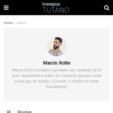
Home
Author
Marcio Rolim
Marcio Rolim é redator e produtor de conteúdo há 10
anos. Atualmente é editor de conteúdo da maior rede
social gay do mundo, o Hornet, e criador do canal
"bee40tona".
All
Reviews