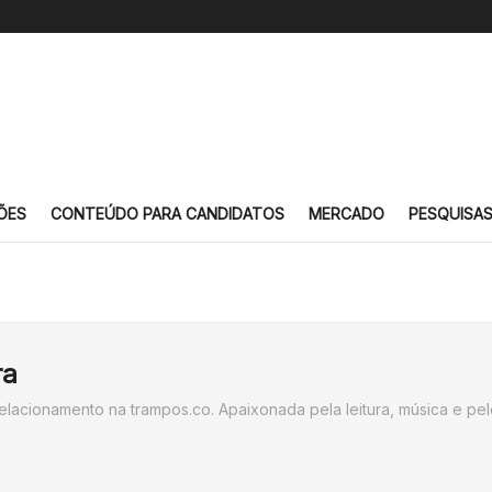
ÕES
CONTEÚDO PARA CANDIDATOS
MERCADO
PESQUISA
ra
elacionamento na trampos.co. Apaixonada pela leitura, música e pe