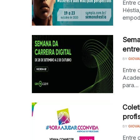
Entre 
Héstia
empode
Seman
entre
BY
GIOVA
Entre 
Academ
para...
Colet
profi
BY
GIOVA
Entre 