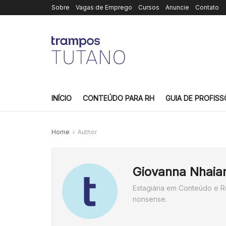
Sobre
Vagas de Emprego
Cursos
Anuncie
Contato
INÍCIO
CONTEÚDO PARA RH
GUIA DE PROFISS
Home
Author
Giovanna Nhaia
Estagiária em Conteúdo e R
nonsense.