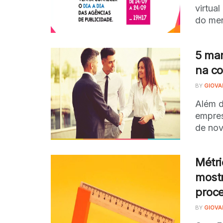
virtua
do mer
5 man
na co
BY
GIOVA
Além d
empres
de nov
Métri
mostr
proc
BY
GIOVA