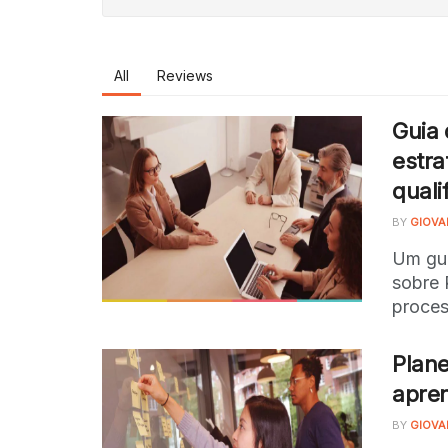
All
Reviews
Guia
estra
quali
BY
GIOVA
Um gui
sobre 
proces
Plane
apren
BY
GIOVA