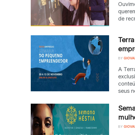
Ouvimo
querem
de rec
Terra
empr
BY
GIOVA
A Terr
exclus
conteú
seus n
Seman
mulhe
BY
GIOVA