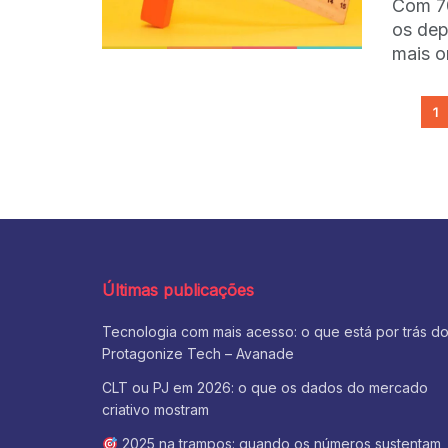
Com 70
os dep
mais o
1
Últimas publicações
Tecnologia com mais acesso: o que está por trás d
Protagonize Tech – Avanade
CLT ou PJ em 2026: o que os dados do mercado
criativo mostram
2025 na trampos: quando os números sustentam