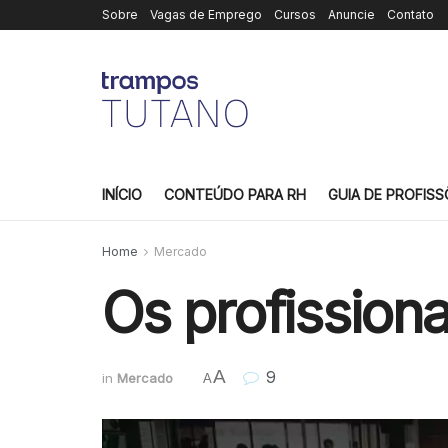
Sobre
Vagas de Emprego
Cursos
Anuncie
Contato
INÍCIO
CONTEÚDO PARA RH
GUIA DE PROFISS
Home
Mercado
Os profission
A
9
in
Mercado
A