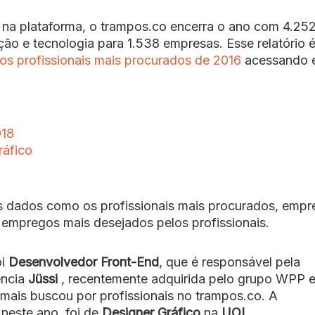
s na plataforma, o trampos.co encerra o ano com 4.25
o e tecnologia para 1.538 empresas. Esse relatório 
os profissionais mais procurados de 2016
acessando 
018
ráfico
ns dados como os profissionais mais procurados, empr
 empregos mais desejados pelos profissionais.
oi
Desenvolvedor Front-End
, que é responsável pela
ência
Jüssi
, recentemente adquirida pelo grupo WPP 
 mais buscou por profissionais no trampos.co. A
neste ano, foi de
Designer Gráfico
na
UOL
.