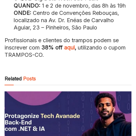
QUANDO:
1 e 2 de novembro
, das 8h às 19h
ONDE:
Centro de Convenções Rebouças
,
localizado na Av. Dr. Enéas de Carvalho
Aguiar, 23 – Pinheiros, São Paulo
Profissionais e clientes do trampos podem se
inscrever com
38% off
aqui
,
utilizando o cupom
TRAMPOS-CO.
Related
Posts