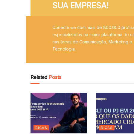
SUA EMPRESA!
Conecte-se com mais de 800.000 profiss
especializados na maior plataforma de ca
nas áreas de Comunicação, Marketing e
Tecnologia.
Related
Posts
DICAS
DICAS