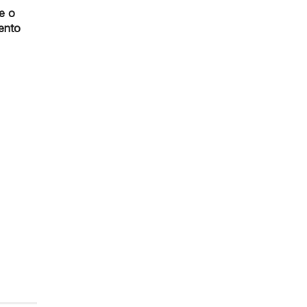
e o
ento