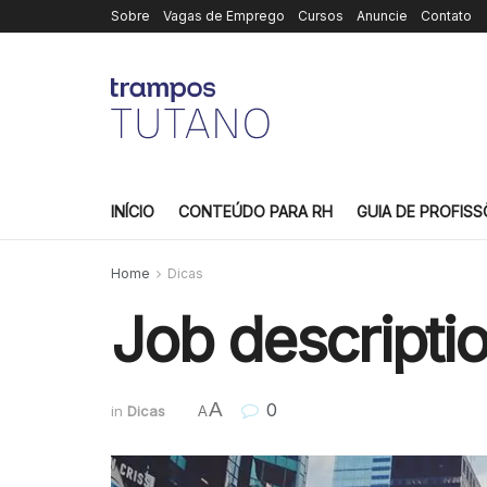
Sobre
Vagas de Emprego
Cursos
Anuncie
Contato
INÍCIO
CONTEÚDO PARA RH
GUIA DE PROFISS
Home
Dicas
Job description
A
0
in
Dicas
A