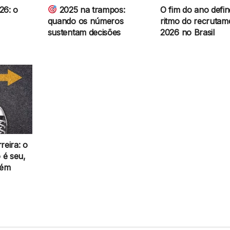
26: o
2025 na trampos:
O fim do ano defin
quando os números
ritmo do recrutam
sustentam decisões
2026 no Brasil
reira: o
 é seu,
bém