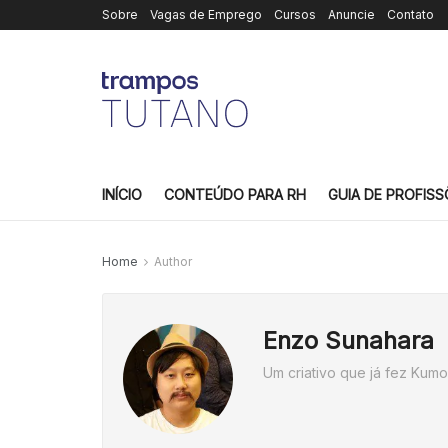
Sobre
Vagas de Emprego
Cursos
Anuncie
Contato
INÍCIO
CONTEÚDO PARA RH
GUIA DE PROFISS
Home
Author
Enzo Sunahara
Um criativo que já fez Kumo