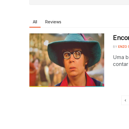
All
Reviews
Encon
BY
ENZO 
Uma bo
contar